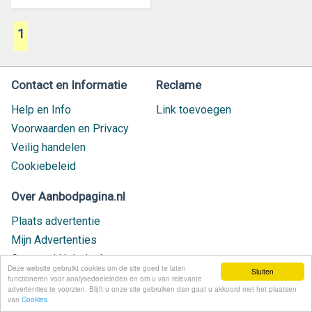
1
Contact en Informatie
Reclame
Help en Info
Link toevoegen
Voorwaarden en Privacy
Veilig handelen
Cookiebeleid
Over Aanbodpagina.nl
Plaats advertentie
Mijn Advertenties
Contact / Helpdesk
Deze website gebruikt cookies om de site goed te laten
Sluiten
Nieuw geplaatst
functioneren voor analysedoeleinden en om u van relevante
advertenties te voorzien. Blijft u onze site gebruiken dan gaat u akkoord met het plaatsen
van
Cookies