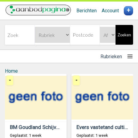
+
Berichten
Account
Zoeken
Rubrieken
Home
-
-
BM Goudland Schijveneg
Evers vastetand cultivator 3 mtr
Geplaatst: 1 week
Geplaatst: 1 week