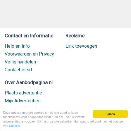
Contact en Informatie
Reclame
Help en Info
Link toevoegen
Voorwaarden en Privacy
Veilig handelen
Cookiebeleid
Over Aanbodpagina.nl
Plaats advertentie
Mijn Advertenties
Contact / Helpdesk
Deze website gebruikt cookies om de site goed te laten
Sluiten
Nieuw geplaatst
functioneren voor analysedoeleinden en om u van relevante
advertenties te voorzien. Blijft u onze site gebruiken dan gaat u akkoord met het plaatsen
van
Cookies