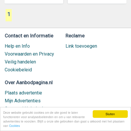
1
Contact en Informatie
Reclame
Help en Info
Link toevoegen
Voorwaarden en Privacy
Veilig handelen
Cookiebeleid
Over Aanbodpagina.nl
Plaats advertentie
Mijn Advertenties
Contact / Helpdesk
Deze website gebruikt cookies om de site goed te laten
Sluiten
Nieuw geplaatst
functioneren voor analysedoeleinden en om u van relevante
advertenties te voorzien. Blijft u onze site gebruiken dan gaat u akkoord met het plaatsen
van
Cookies