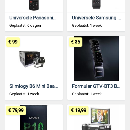
Universele Panasonic N2QAYB000487 Afstandsbediening – Slimtron
Universele Samsung afstandsbediening – Slimtron AA59-00638A alternatief
Geplaatst: 6 dagen
Geplaatst: 1 week
€ 99
€ 35
Slimlogy B6 Mini Beamer Projector | HD 720P Android Smart Projector 4K
Formuler GTV-BT3 Bluetooth Voice Remote met Backlit Keys en Voice Assistant | Z12 Ultra
Geplaatst: 1 week
Geplaatst: 1 week
€ 79,99
€ 19,99