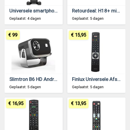
Universele smartphone autohouder gravity
Retourdeal: H18+ mini toetsenbord met touchpad
Geplaatst: 4 dagen
Geplaatst: 5 dagen
€ 99
€ 15,95
Slimtron B6 HD Android Inclusief HDMI kabel & Afstandsbediening | Scherm Spiegelen vanaf iPhone & A
Finlux Universele Afstandsbediening RC5118 - Slimtron Hit-V1
Geplaatst: 5 dagen
Geplaatst: 5 dagen
€ 16,95
€ 13,95