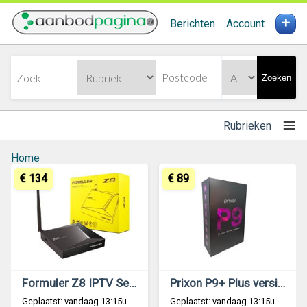
+
Berichten
Account
Zoeken
Rubrieken
Home
€ 134
€ 89
Formuler Z8 IPTV Set-Top Box
Prixon P9+ Plus versie IPTV Set Top Box
Geplaatst: vandaag 13:15u
Geplaatst: vandaag 13:15u