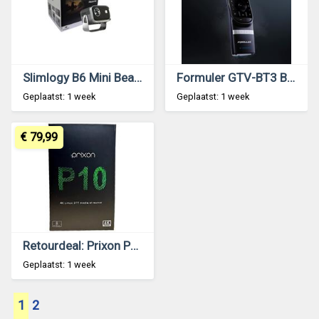
Slimlogy B6 Mini Beamer Projector | HD 720P Android Smart Projector 4K
Formuler GTV-BT3 Bluetooth Voice Remote met Backlit Keys en Voice Assistant | Z12 Ultra
Geplaatst: 1 week
Geplaatst: 1 week
€ 79,99
Retourdeal: Prixon P10 IPTV Set Top Box
Geplaatst: 1 week
1
2