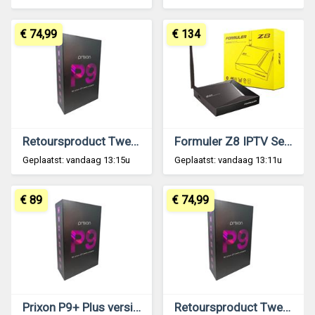
€ 74,99
€ 134
Retoursproduct Tweedekans: Prixon P9 IPTV Set Top Box
Formuler Z8 IPTV Set-Top Box
Geplaatst: vandaag 13:15u
Geplaatst: vandaag 13:11u
€ 89
€ 74,99
Prixon P9+ Plus versie IPTV Set Top Box
Retoursproduct Tweedekans: Prixon P9 IPTV Set Top Box