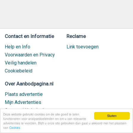
Contact en Informatie
Reclame
Help en Info
Link toevoegen
Voorwaarden en Privacy
Veilig handelen
Cookiebeleid
Over Aanbodpagina.nl
Plaats advertentie
Mijn Advertenties
Contact / Helpdesk
Deze website gebruikt cookies om de site goed te laten
Sluiten
Nieuw geplaatst
functioneren voor analysedoeleinden en om u van relevante
advertenties te voorzien. Blijft u onze site gebruiken dan gaat u akkoord met het plaatsen
van
Cookies