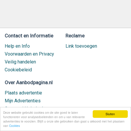
Contact en Informatie
Reclame
Help en Info
Link toevoegen
Voorwaarden en Privacy
Veilig handelen
Cookiebeleid
Over Aanbodpagina.nl
Plaats advertentie
Mijn Advertenties
Contact / Helpdesk
Deze website gebruikt cookies om de site goed te laten
Sluiten
Nieuw geplaatst
functioneren voor analysedoeleinden en om u van relevante
advertenties te voorzien. Blijft u onze site gebruiken dan gaat u akkoord met het plaatsen
van
Cookies