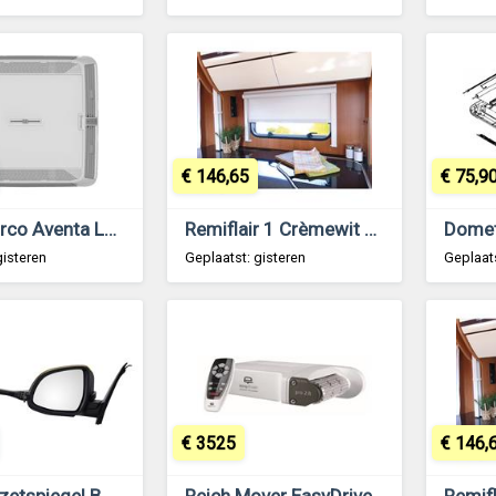
€ 146,65
€ 75,9
Truma Airco Aventa Luchtverdeler Premium Stone 2e Gen.
Remiflair 1 Crèmewit 1830x695
gisteren
Geplaatst: gisteren
Geplaats
€ 3525
€ 146,
Emuk Opzetspiegel BMW X3, X4, X5, X6, X7 2013-heden
Reich Mover EasyDriver Pro 2.8 Tandem As