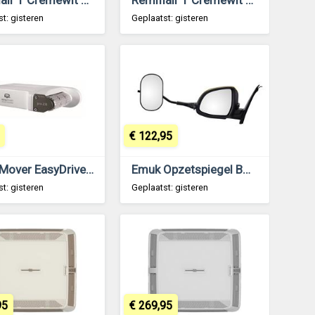
t: gisteren
Geplaatst: gisteren
€ 122,95
Reich Mover EasyDriver Pro 2.8 Tandem As
Emuk Opzetspiegel BMW X3, X4, X5, X6, X7 2013-heden
t: gisteren
Geplaatst: gisteren
95
€ 269,95