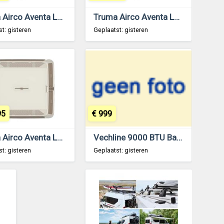
Truma Airco Aventa Luchtverdeler Cappuccino 2e Gen.
Truma Airco Aventa Luchtverdeler Stone 2e Gen.
t: gisteren
Geplaatst: gisteren
95
€ 999
Truma Airco Aventa Luchtverdeler Cappuccino 2e Gen.
Vechline 9000 BTU Bankairco Zwart
t: gisteren
Geplaatst: gisteren