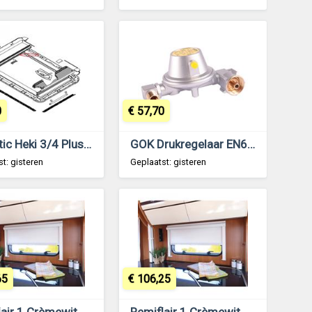
0
€ 57,70
Dometic Heki 3/4 Plus Insectengaas Plissé vanaf 2006
GOK Drukregelaar EN61 0.8kg 30mb
t: gisteren
Geplaatst: gisteren
65
€ 106,25
Remiflair 1 Crèmewit 1830x695
Remiflair 1 Crèmewit 930x895