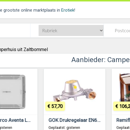
de grootste online marktplaats in
Erotiek
!
perhuis uit Zaltbommel
Aanbieder: Campe
€ 57,70
€ 106,
Truma Airco Aventa Luchtverdeler Premium Stone 2e Gen.
GOK Drukregelaar EN61 0.8kg 30mb
gisteren
Geplaatst: gisteren
Geplaats