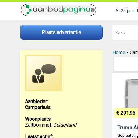
Al 25 jaar 
Plaats advertentie
Home
- Cam
Aanbieder:
Camperhuis
€ 291,95
Woonplaats:
Zaltbommel
,
Gelderland
Geplaatst: 
Laatst actief: