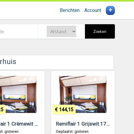
+
Berichten
Account
Zoeken
rhuis
25
€ 144,15
Remiflair 1 Crèmewit 930x895
Remiflair 1 Grijswit 1730x695
t: gisteren
Geplaatst: gisteren