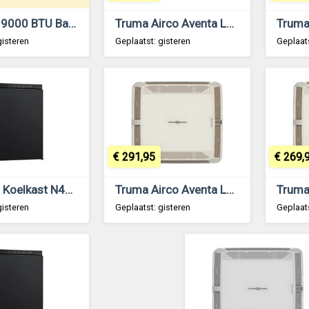
Vechline 9000 BTU Bankairco Zwart
Truma Airco Aventa Luchtverdeler Premium Cappuccino 2e Gen.
gisteren
Geplaatst: gisteren
Geplaats
€ 291,95
€ 269,
Thetford Koelkast N4080E+
Truma Airco Aventa Luchtverdeler Premium Cappuccino 2e Gen.
gisteren
Geplaatst: gisteren
Geplaats