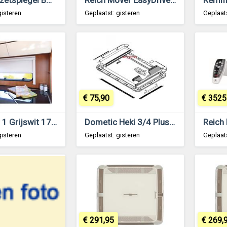
gisteren
Geplaatst: gisteren
Geplaats
€ 75,90
€ 3525
Remiflair 1 Grijswit 1730x695
Dometic Heki 3/4 Plus Insectengaas Plissé vanaf 2006
gisteren
Geplaatst: gisteren
Geplaats
€ 291,95
€ 269,