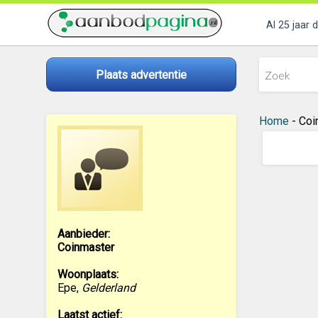
Al 25 jaar 
Plaats advertentie
Home
- Coi
Aanbieder:
Coinmaster
Woonplaats:
Epe
,
Gelderland
Laatst actief: