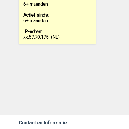
6+ maanden
Actief sinds:
6+ maanden
IP-adres:
xx.57.70.175
(NL)
Contact en Informatie