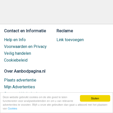
Contact en Informatie
Reclame
Help en Info
Link toevoegen
Voorwaarden en Privacy
Veilig handelen
Cookiebeleid
Over Aanbodpagina.nl
Plaats advertentie
Mijn Advertenties
Contact / Helpdesk
Deze website gebruikt cookies om de site goed te laten
Sluiten
Nieuw geplaatst
functioneren voor analysedoeleinden en om u van relevante
advertenties te voorzien. Blijft u onze site gebruiken dan gaat u akkoord met het plaatsen
van
Cookies