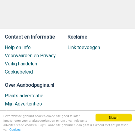
Contact en Informatie
Reclame
Help en Info
Link toevoegen
Voorwaarden en Privacy
Veilig handelen
Cookiebeleid
Over Aanbodpagina.nl
Plaats advertentie
Mijn Advertenties
Contact / Helpdesk
Deze website gebruikt cookies om de site goed te laten
Sluiten
Nieuw geplaatst
functioneren voor analysedoeleinden en om u van relevante
advertenties te voorzien. Blijft u onze site gebruiken dan gaat u akkoord met het plaatsen
van
Cookies