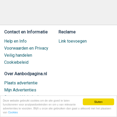
Contact en Informatie
Reclame
Help en Info
Link toevoegen
Voorwaarden en Privacy
Veilig handelen
Cookiebeleid
Over Aanbodpagina.nl
Plaats advertentie
Mijn Advertenties
Contact / Helpdesk
Deze website gebruikt cookies om de site goed te laten
Sluiten
Nieuw geplaatst
functioneren voor analysedoeleinden en om u van relevante
advertenties te voorzien. Blijft u onze site gebruiken dan gaat u akkoord met het plaatsen
van
Cookies