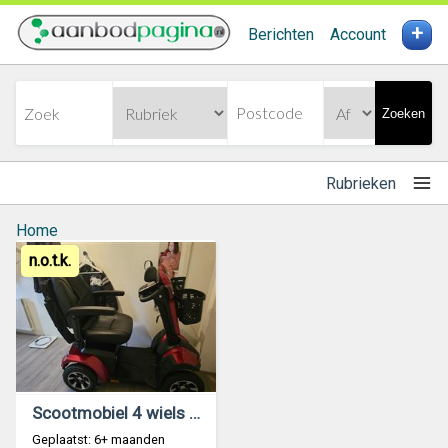
+
Berichten
Account
Zoeken
Rubrieken
Home
n.o.t.k.
Scootmobiel 4 wiels te koop
Geplaatst: 6+ maanden