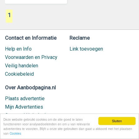
1
Contact en Informatie
Reclame
Help en Info
Link toevoegen
Voorwaarden en Privacy
Veilig handelen
Cookiebeleid
Over Aanbodpagina.nl
Plaats advertentie
Mijn Advertenties
Contact / Helpdesk
Deze website gebruikt cookies om de site goed te laten
Sluiten
Nieuw geplaatst
functioneren voor analysedoeleinden en om u van relevante
advertenties te voorzien. Blijft u onze site gebruiken dan gaat u akkoord met het plaatsen
van
Cookies