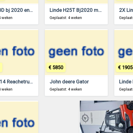
linde H30D bj 2020 en 5400mm hoog!!
Linde H25T Bj2020 met maar 3000 uur!!
4 weken
Geplaatst: 4 weken
Geplaat
€ 5850
€ 1905
Linde RH14 Reachetruck 8.30m mast!!
John deere Gator
4 weken
Geplaatst: 4 weken
Geplaat