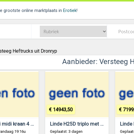
de grootste online marktplaats in
Erotiek
!
steeg Heftrucks uit Dronryp
Aanbieder: Versteeg 
€ 14943,50
€ 7199
Messersi midi kraan 4 ton binnen draaier. met maar 2100 uur!!
Linde H25D triplo met sideshift met 8100 uur!!
vandaag 19:16u
Geplaatst: 3 dagen
Geplaat