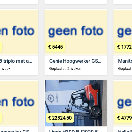
€ 5445
€ 1772
Linde E18 triplo met accu van 2020!!
Genie Hoogwerker GS-1532 bj2017!!
1 week
Geplaatst: 2 weken
Geplaat
€ 22324,50
€ 4779
Genie Hoogwerker GS-1532
Linde H30D BJ2020 5400mm hoog!!