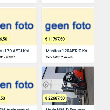
6,50
€ 11797,50
Manitou 170 AETJ Knikgiek hoogwerker 17m!!
Manitou 120AETJC Knikgiek hoogwerker 12m!!
st: 2 weken
Geplaatst: 2 weken
,50
€ 22687,50
Halla E25 triplo met sideshift 4.7m hoog!!
Linde H35-D Evo met vorkenversteller bj2019!!