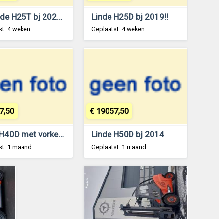
2X Linde H25T bj 2020 met maar 4627 uur!!
Linde H25D bj 2019!!
st: 4 weken
Geplaatst: 4 weken
7,50
€ 19057,50
Linde H40D met vorkenversteller en Rotator!!
Linde H50D bj 2014
st: 1 maand
Geplaatst: 1 maand