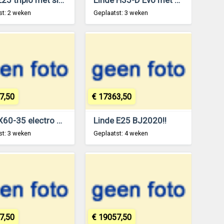
st: 2 weken
Geplaatst: 3 weken
7,50
€ 17363,50
Still RX60-35 electro 3.5ton 6.6m mast en vorkenversteller!!
Linde E25 BJ2020!!
st: 3 weken
Geplaatst: 4 weken
7,50
€ 19057,50