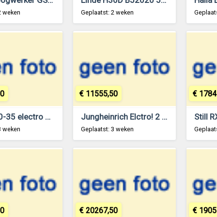
2 weken
Geplaatst: 2 weken
Geplaat
50
€ 11555,50
€ 1784
Still RX60-35 electro 3.5ton 6.6m mast en vorkenversteller!!
Jungheinrich Elctro! 2 ton met vorkenversteller Triplo.
3 weken
Geplaatst: 3 weken
Geplaat
50
€ 20267,50
€ 1905