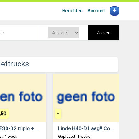
+
Berichten
Account
Zoeken
Heftrucks
,50
-
Linde E30-02 triplo + sideshift!
Linde H40-D Laag!! Container uitvoering
st: 1 week
Geplaatst: 1 week