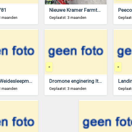
781
Nieuwe Kramer Farmtec Agri 3 meter met alpego rotoreg
 3 maanden
Geplaatst: 3 maanden
Geplaat
-
-
4 meter Weidesleepmatten
Dromone enginering ltd 1136 en 1135 pick up hitch zwaailat
Landi
 3 maanden
Geplaatst: 3 maanden
Geplaat