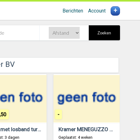
+
Berichten
Account
Zoeken
r BV
,50
-
Krone met losband turbo 5000
Kramer MENEGUZZO onkruid maaier
st: 3 dagen
Geplaatst: 4 weken