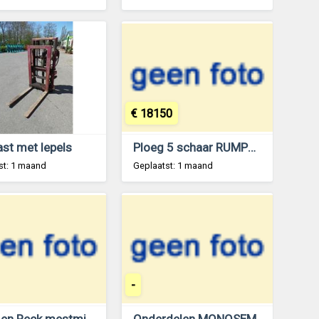
€ 18150
st met lepels
Ploeg 5 schaar RUMPTSTAD RPV 140 - 480V4 + 1
st: 1 maand
Geplaatst: 1 maand
-
Eisele en Reck mestmixer met omkeer kast 70 x 70 raam - beide 5 meter lang
Onderdelen MONOSEM