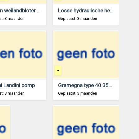
Peecon weilandbloter 3 meter breed
Losse hydraulische hef voor een spitmachine
st: 3 maanden
Geplaatst: 3 maanden
-
ni Landini pomp
Gramegna type 40 350 - Glijsloffen met spindel - Hydraulisch verstelbaar achterrek
st: 3 maanden
Geplaatst: 3 maanden