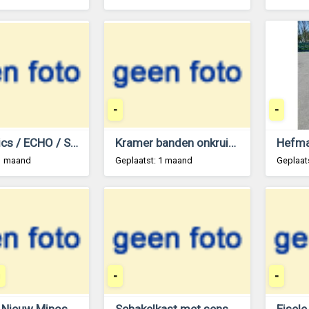
-
-
Belrobotics / ECHO / Stand alone energie leverancier zonnepanelen accu
Kramer banden onkruidtrekker
Hefma
 1 maand
Geplaatst: 1 maand
Geplaat
-
-
Diversen Nieuw Minos hark enkele en gedragen dubbele hark voor budget prijs 3.7 4.2 4.8 en 6.55 mete
Schakelkast met sensor - krachtstroom