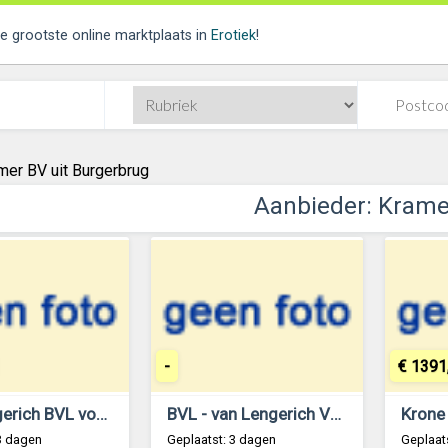
de grootste online marktplaats in
Erotiek
!
mer BV uit Burgerbrug
Aanbieder: Krame
-
€ 1391
Van Lengerich BVL voermengwagen
BVL - van Lengerich Voermengwagen VMIX plus 20 2S met extra verhoging 24 m3
3 dagen
Geplaatst: 3 dagen
Geplaat