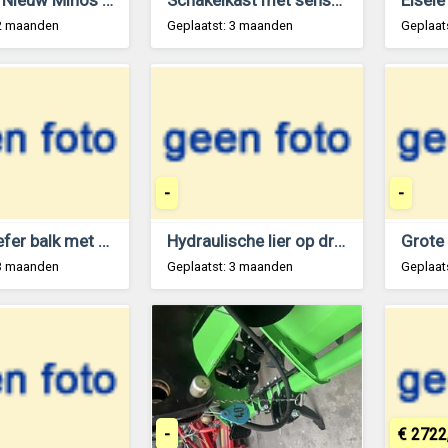
 2 maanden
Geplaatst: 3 maanden
Geplaat
-
-
Super prefer balk met 3 punt 3.5 meter breed
Hydraulische lier op draaikrans
Grote
 3 maanden
Geplaatst: 3 maanden
Geplaat
-
€ 2722