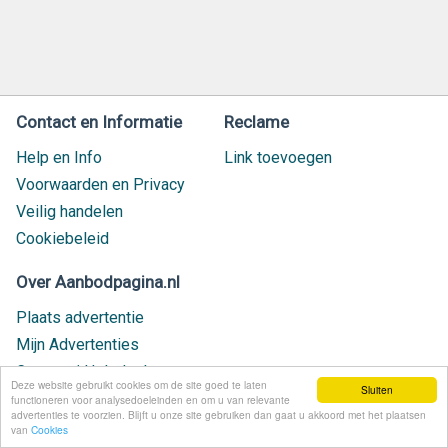
Contact en Informatie
Reclame
Help en Info
Link toevoegen
Voorwaarden en Privacy
Veilig handelen
Cookiebeleid
Over Aanbodpagina.nl
Plaats advertentie
Mijn Advertenties
Contact / Helpdesk
Deze website gebruikt cookies om de site goed te laten
Sluiten
Nieuw geplaatst
functioneren voor analysedoeleinden en om u van relevante
advertenties te voorzien. Blijft u onze site gebruiken dan gaat u akkoord met het plaatsen
van
Cookies