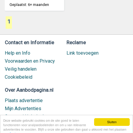
Geplaatst: 6+ maanden
1
Contact en Informatie
Reclame
Help en Info
Link toevoegen
Voorwaarden en Privacy
Veilig handelen
Cookiebeleid
Over Aanbodpagina.nl
Plaats advertentie
Mijn Advertenties
Contact / Helpdesk
Deze website gebruikt cookies om de site goed te laten
Sluiten
Nieuw geplaatst
functioneren voor analysedoeleinden en om u van relevante
advertenties te voorzien. Blijft u onze site gebruiken dan gaat u akkoord met het plaatsen