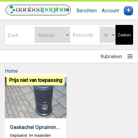
+
Berichten
Account
Zoeken
Rubrieken
Home
Prijs niet van toepassing
Gaskachel Opruiming Pelgrim Bambino 70 T- 46 T
Geplaatst: 6+ maanden