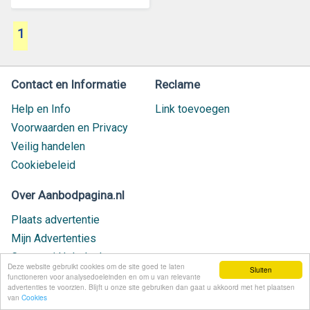
1
Contact en Informatie
Reclame
Help en Info
Link toevoegen
Voorwaarden en Privacy
Veilig handelen
Cookiebeleid
Over Aanbodpagina.nl
Plaats advertentie
Mijn Advertenties
Contact / Helpdesk
Deze website gebruikt cookies om de site goed te laten
Sluiten
Nieuw geplaatst
functioneren voor analysedoeleinden en om u van relevante
advertenties te voorzien. Blijft u onze site gebruiken dan gaat u akkoord met het plaatsen
van
Cookies