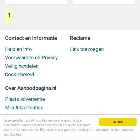
1
Contact en Informatie
Reclame
Help en Info
Link toevoegen
Voorwaarden en Privacy
Veilig handelen
Cookiebeleid
Over Aanbodpagina.nl
Plaats advertentie
Mijn Advertenties
Contact / Helpdesk
Deze website gebruikt cookies om de site goed te laten
Sluiten
Nieuw geplaatst
functioneren voor analysedoeleinden en om u van relevante
advertenties te voorzien. Blijft u onze site gebruiken dan gaat u akkoord met het plaatsen
van
Cookies