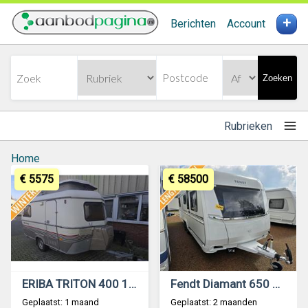
+
Berichten
Account
Zoeken
Rubrieken
Home
€ 5575
€ 58500
ERIBA TRITON 400 1990 Vast Bed Treinzit
Fendt Diamant 650 GDW 2024 NIEUW
Geplaatst: 1 maand
Geplaatst: 2 maanden